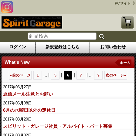
PCサイト
ログイン
新規登録はこちら
お問い合わせ
What's New
ホーム
...
|
|
|
|
...
«
前のページ
1
5
6
7
9
次のページ
»
2017年06月27日
返信メール注意とお願い
2017年06月08日
6月の水曜日以外の定休日
2017年03月20日
スピリット・ガレージ社員・アルバイト・パート募集
2017年03月02日