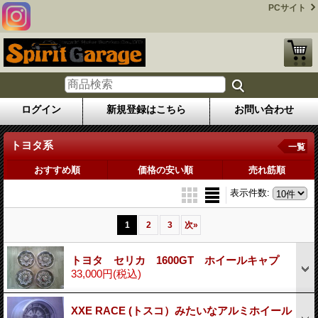
PCサイト
ログイン
新規登録はこちら
お問い合わせ
トヨタ系
一覧
おすすめ順
価格の安い順
売れ筋順
表示件数
:
1
2
3
次
»
トヨタ セリカ 1600GT ホイールキャプ
33,000円
(税込)
XXE RACE (トスコ）みたいなアルミホイール