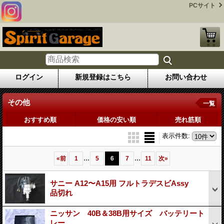
PCサイト
ログイン
新規登録はこちら
お問い合わせ
その他
一覧
おすすめ順
価格の安い順
売れ筋順
表示件数
:
...
...
«
前
1
5
6
7
11
次
»
サニー A12〜A15用 フルトラデスビAssy
品切れ
ニッサン 40B＆38B用サイズ バッテリート
レー