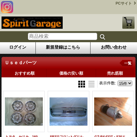
PCサイト
ログイン
新規登録はこちら
お問い合わせ
Ｕｓｅｄパーツ
一覧
おすすめ順
価格の安い順
売れ筋順
表示件数
:
トヨタ セリカ 1600GT ホイールキャプ
SR311フロントグリル 当時物 未使用品
GT-R&432Z・S20エンジン用 小型リダクションセルモーター