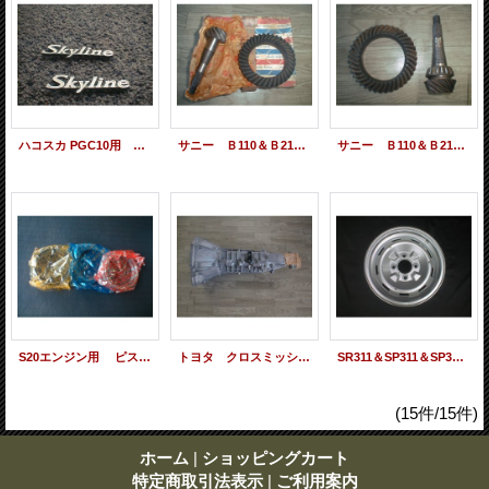
ハコスカ PGC10用 フェンダーエンブレム SOLD OUT
サニー Ｂ110＆Ｂ210 デフリングギャーＳｅｔ 4.111
サニー Ｂ110＆Ｂ210 デフリングギャーＳｅｔ 3.900 売約済
S20エンジン用 ピストンリングキット SOLD OUT
トヨタ クロスミッション T型用 ＴＥ27 売約済
SR311＆SP311＆SP310＆SRL311用 鉄純正タイプアルミホイール SOLD OUT
(15件/15件)
ホーム
|
ショッピングカート
特定商取引法表示
|
ご利用案内