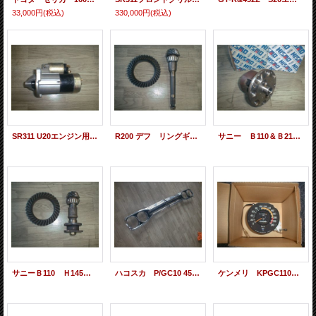
33,000円
(税込)
330,000円
(税込)
SR311 U20エンジン用小型 リダクションセルモーター
R200 デフ リングギャーＳｅｔ SOLD OUT
サニー Ｂ110＆Ｂ210 H145 ＤＥＦＦ LSD 売約済
サニーＢ110 Ｈ145 リングギャーＳｅｔ 4.375 売約済
ハコスカ P/GC10 45年式 当時物フロントグリル 売約済
ケンメリ KPGC110 メーター 240K SOLD OUT