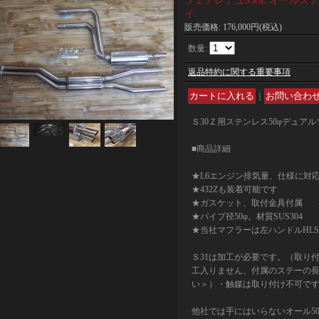
フェアレデュS30Z オールス
イ
販売価格
:
176,000円
(税込)
数量
:
返品特約に関する重要事項
｜
Ｓ30Ｚ用ステンレス50φデュア
■商品詳細
★L6エンジン排気量、仕様に対
★432Zも装着可能です
★ガスケット、取付金具付属
★パイプ径50φ。材質SUS304
★当社マフラーは左ハンドルHLS
Ｓ31は加工が必要です。（取り
工入りません、付属のステーの
い＞）・触媒は取り付け不可で
他社では手にはいらないオール50