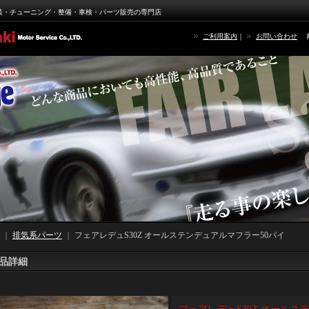
装・チューニング・整備・車検・パーツ販売の専門店
ご利用案内
｜
お問い合わせ
｜
排気系パーツ
｜
フェアレデュS30Z オールステンデュアルマフラー50パイ
品詳細