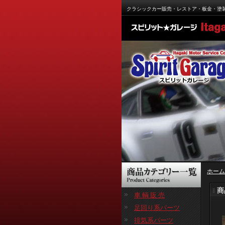
クラシックカー販売・レストア・板金・塗
ホーム
商
車 輌 販 売
足回り系パーツ
排気系パーツ