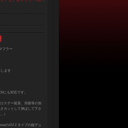
テンデュアルマフラー50パ
ルマフラー
応します
30にも対応です。
付けステー延長、溶接等の加
長さカットして伸ばして下さ
す。）
mmの432Ｚタイプの縦デュ