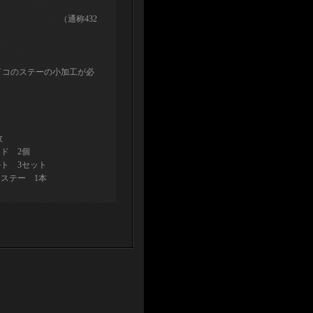
432
タイコのステーの小加工が必
。
枚
2個
3セット
ステー 1本