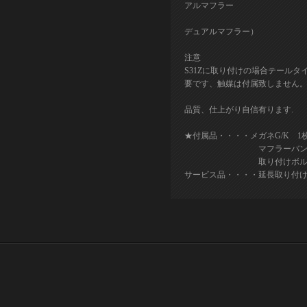
アルマフラー
（通称
デュアルマフラー）
注意
S31Zに取り付けの場合テール
要です、触媒は付属致しません
品質、仕上がり自信有ります.
★付属品・・・・メガネG/K 1
マフラーバンド 
取り付けボルト 
サービス品・・・・延長取り付け