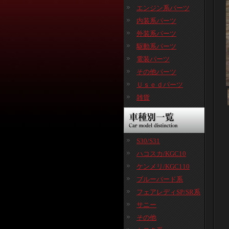
エンジン系パーツ
内装系パーツ
外装系パーツ
駆動系パーツ
電装パーツ
その他パーツ
Ｕｓｅｄパーツ
雑貨
S30/S31
ハコスカ/KGC10
ケンメリ/KGC110
ブルーバード系
フェアレディSP/SR系
サニー
その他