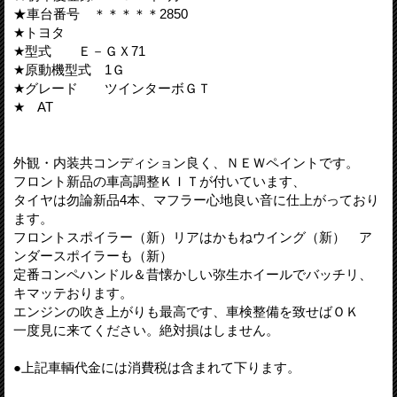
★車台番号 ＊＊＊＊＊2850
★トヨタ
★型式 Ｅ－ＧＸ71
★原動機型式 1Ｇ
★グレード ツインターボＧＴ
★ AT
外観・内装共コンディション良く、ＮＥＷペイントです。
フロント新品の車高調整ＫＩＴが付いています、
タイヤは勿論新品4本、マフラー心地良い音に仕上がっており
ます。
フロントスポイラー（新）リアはかもねウイング（新） ア
ンダースポイラーも（新）
定番コンペハンドル＆昔懐かしい弥生ホイールでバッチリ、
キマッテおります。
エンジンの吹き上がりも最高です、車検整備を致せばＯＫ
一度見に来てください。絶対損はしません。
●上記車輌代金には消費税は含まれて下ります。