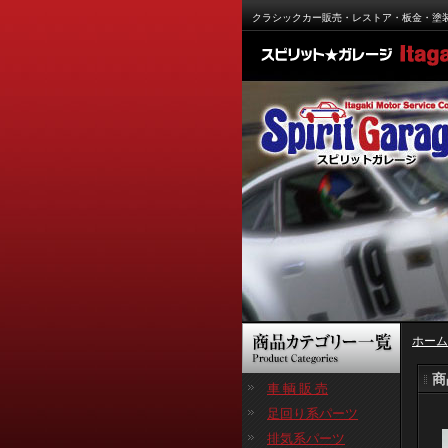
クラシックカー販売・レストア・板金・塗
ホーム
商
車 輌 販 売
足回り系パーツ
排気系パーツ