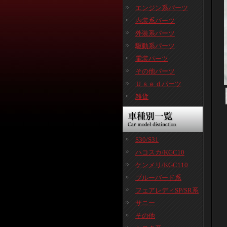
エンジン系パーツ
内装系パーツ
外装系パーツ
駆動系パーツ
電装パーツ
その他パーツ
Ｕｓｅｄパーツ
雑貨
S30/S31
ハコスカ/KGC10
ケンメリ/KGC110
ブルーバード系
フェアレディSP/SR系
サニー
その他