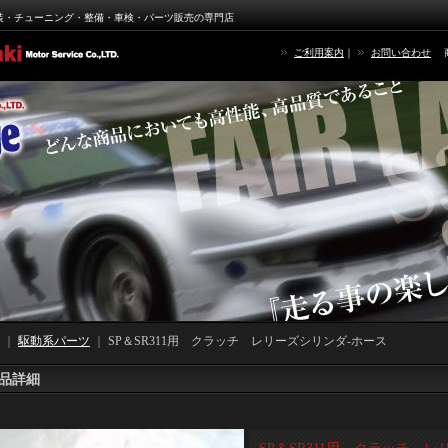
装・チューニング・整備・車検・パーツ販売の専門店
ご利用案内
｜
お問い合わせ
｜
駆動系パーツ
｜
SP＆SR311用 クラッチ レリーズシリンダ-ホース
品詳細