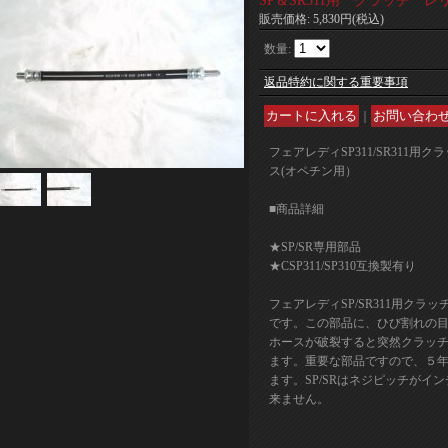
SP＆SR311用 クラッチ 
販売価格
:
5,830円
(税込)
数量
:
返品特約に関する重要事項
｜
フェアレディSP311/SR311用
ス(オペチン用）
■商品詳細
★SP/SR専用部品
★CSP311/SP310互換製有り
フェアレディSP/SR311用クラ
です。この部品に、ひび割れの
ホースが破裂すると突然クラッ
ます。重要な部品ですので、５
ます。SP/SRはネジピッチがイ
来ません。