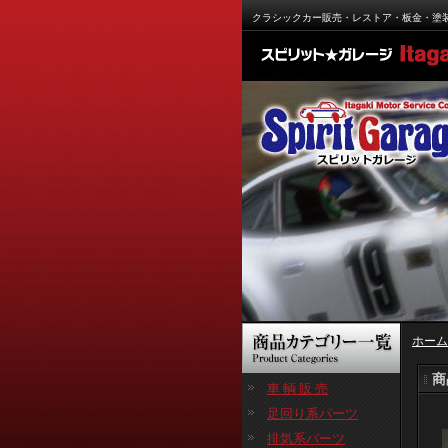
クラシックカー販売・レストア・板金・塗
ホーム
商
車 輌 販 売
足回り系パーツ
排気系パーツ