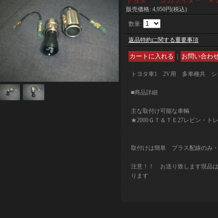
トヨタ シガライター Ａ
販売価格
:
4,950円
(税込)
数量
:
返品特約に関する重要事項
｜
トヨタ車1 2V用 多車種共 
■商品詳細
主な取付け可能な車輌
★2000ＧＴ＆ＴＥ27レビン・
取付けは簡単 プラス配線のみ
注意！！ お送り致します現品
ります