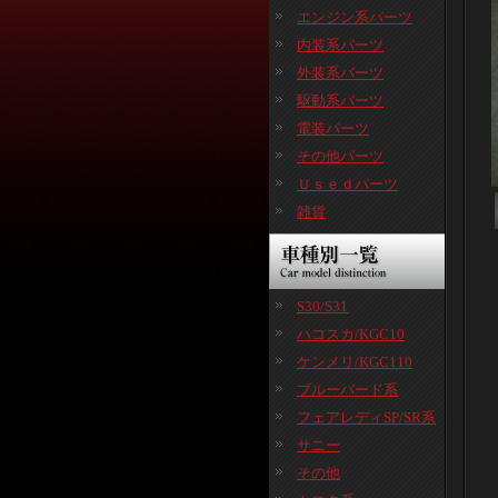
エンジン系パーツ
内装系パーツ
外装系パーツ
駆動系パーツ
電装パーツ
その他パーツ
Ｕｓｅｄパーツ
雑貨
S30/S31
ハコスカ/KGC10
ケンメリ/KGC110
ブルーバード系
フェアレディSP/SR系
サニー
その他