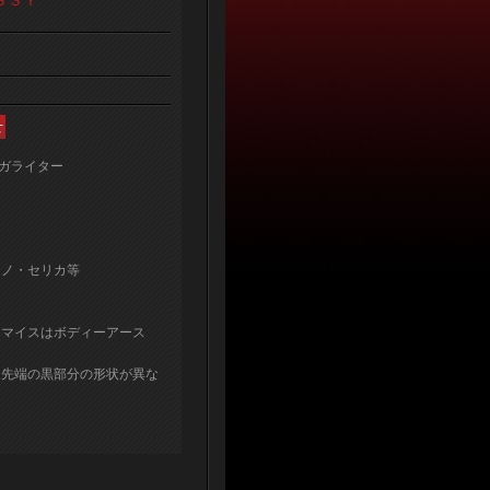
ＳＳＹ
シガライター
トレノ・セリカ等
・マイスはボディーアース
は先端の黒部分の形状が異な