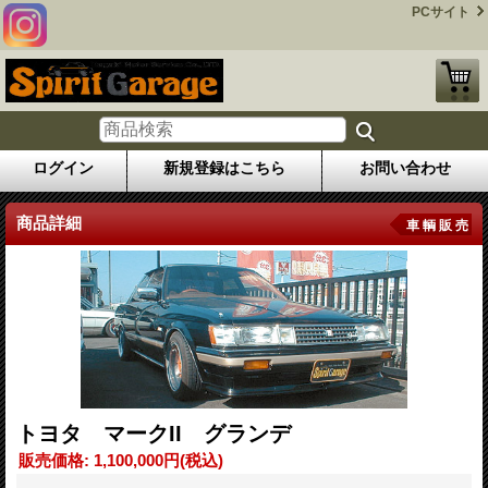
PCサイト
ログイン
新規登録はこちら
お問い合わせ
商品詳細
車 輌 販 売
トヨタ マークII グランデ
販売価格
:
1,100,000円
(税込)