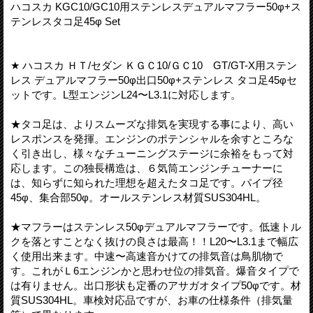
ハコスカ KGC10/GC10用ステンレスデュアルマフラー50φ+ス
テンレスタコ足45φ Set
★ ハコスカ ＨＴ/セダン ＫＧＣ10/ＧＣ10 GT/GT-X用ステン
レス デュアルマフラー50φ出口50φ+ステンレス タコ足45φセ
ットです。L型エンジンL24〜L3.1に対応します。
★タコ足は、よりスムーズな排気を実現する事により、高い
レスポンスを発揮。エンジンのポテンシャルを余すところな
く引き出し、様々なチューニングステージに余裕をもって対
応します。この独長構造は、６気筒エンジンチューナーに
は、知らずに知られた理想を超えたタコ足です。パイプ径
45φ、集合部50φ。オールステンレス材質SUS304HL。
★マフラーはステンレス50φデュアルマフラーです。低速トル
クを落とすことなく抜けの良さは最高！！L20〜L3.1まで幅広
く使用出来ます。中速〜高速音かけての排気音は鳥肌物で
す。これがＬ6エンジンかと思わせ位の排気音。爆音タイプで
は有りません。出口形状も定番のアサガオタイプ50φです。材
質SUS304HL。車検対応品ですが、お車の仕様条件（排気量