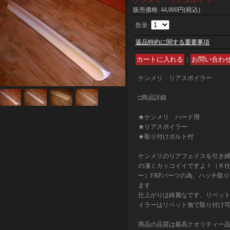
ケンメリ リアスポイラー
販売価格
:
44,000円
(税込)
数量
:
返品特約に関する重要事項
｜
ケンメリ リアスポイラー
□商品詳細
★ケンメリ ハード用
★リアスポイラー
★取り付けボルト付
ケンメリのリアフェイスを引き
の凄くカッコイイですよ！（Ｒ
ー）FRPパーツの為、ハッチ取
ます
仕上がりは綺麗なです、リベッ
イラーはリベット無で取り付け
商品の品質は最高クオリティー