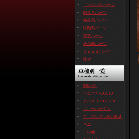
エンジン系パーツ
内装系パーツ
外装系パーツ
駆動系パーツ
電装パーツ
その他パーツ
Ｕｓｅｄパーツ
雑貨
S30/S31
ハコスカ/KGC10
ケンメリ/KGC110
ブルーバード系
フェアレディSP/SR系
サニー
その他