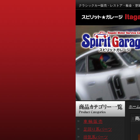
クラシックカー販売・レストア・板金・塗
ホーム
商
車 輌 販 売
足回り系パーツ
排気系パーツ