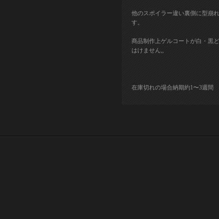
他のスポイラー違い裏側に型崩
す。
商品制作上ゲルコートが白・黒
はけません,,
在庫切れの場合納期約1〜3週間