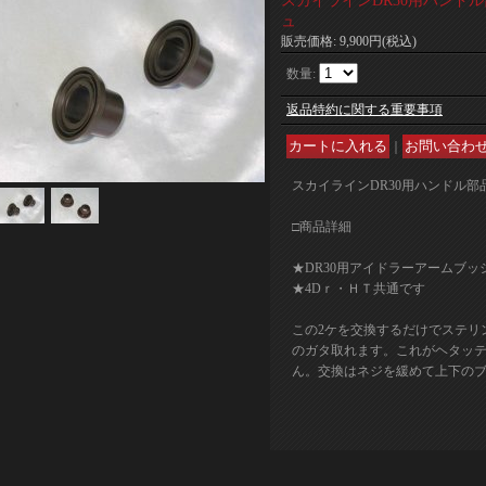
スカイラインDR30用ハンド
ュ
販売価格
:
9,900円
(税込)
数量
:
返品特約に関する重要事項
｜
スカイラインDR30用ハンドル
□商品詳細
★DR30用アイドラーアームブッ
★4Dｒ・ＨＴ共通です
この2ケを交換するだけでステリ
のガタ取れます。これがヘタッ
ん。交換はネジを緩めて上下の