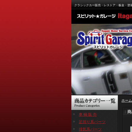
クラシックカー販売・レストア・板金・塗
ホーム
商
車 輌 販 売
足回り系パーツ
排気系パーツ