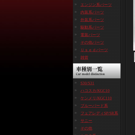
エンジン系パーツ
内装系パーツ
外装系パーツ
駆動系パーツ
電装パーツ
その他パーツ
Ｕｓｅｄパーツ
雑貨
S30/S31
ハコスカ/KGC10
ケンメリ/KGC110
ブルーバード系
フェアレディSP/SR系
サニー
その他