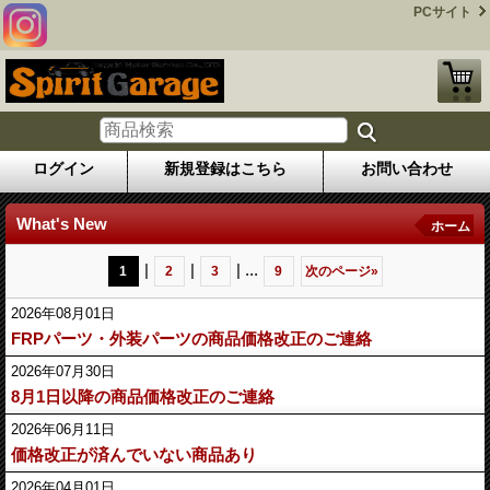
PCサイト
ログイン
新規登録はこちら
お問い合わせ
What's New
ホーム
|
|
|
...
1
2
3
9
次のページ
»
2026年08月01日
FRPパーツ・外装パーツの商品価格改正のご連絡
2026年07月30日
8月1日以降の商品価格改正のご連絡
2026年06月11日
価格改正が済んでいない商品あり
2026年04月01日