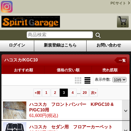
PCサイト
ログイン
新規登録はこちら
お問い合わせ
ハコスカ/KGC10
一覧
おすすめ順
価格の安い順
売れ筋順
表示件数
:
...
«
前
1
2
3
4
20
次
»
ハコスカ フロントバンパー K/PGC10 &
P/GC10用
61,600円
(税込)
ハコスカ セダン用 フロアーカーペット