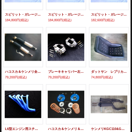
スピリット・ガレージ ケンメリK/GC110用オールステン・48パイ等長タコ足
スピリット・ガレージ ケンメリK/GC110用オールステン・45パイ等長タコ足
スピリット・ガレージ ケンメリK/GC110用オールステン・42パイ等長タコ足
184,800円
(税込)
184,800円
(税込)
182,600円
(税込)
ハコスカ＆ケンメリ全長調整式＆減衰力ダイヤル調整リアショートアブソーバー
ブレーキキャリパー左右セット 品切れ
ダットサン レプリカ シート
79,200円
(税込)
79,200円
(税込)
74,800円
(税込)
L6型エンジン用スチールタコ足
ハコスカ＆ケンメリ＆ローレル等 フロント車高調整キット
ケンメリKGC110&GC110用 50パイ デュアルマフラー 製造中止中 問い合わせ不可