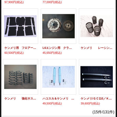
97,900円
(税込)
77,000円
(税込)
ケンメリ用 フロアーカーペット ハード・セダン共
L6エンジン用 クラッチディスク＆カバーSET
ケンメリ レーシングサスペンションＫＩＴ
60,500円
(税込)
45,650円
(税込)
ケンメリ 強化サスペンション H150サスペンション
ハコスカ＆ケンメリ リア用 8段調整式 ショート・アブソーバー
ケンメリ/ＧＣ110／ＫＧＣ11フロントショートアブソーバー
49,500円
(税込)
39,600円
(税込)
(15件/131件)