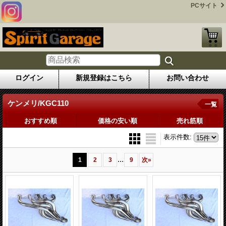
PCサイト
ログイン
新規登録はこちら
お問い合わせ
ケンメリ/KGC110
一覧
おすすめ順
価格の安い順
売れ筋順
表示件数
:
...
1
2
3
9
次
»