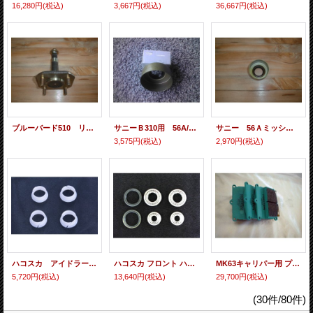
16,280円
(税込)
3,667円
(税込)
36,667円
(税込)
ブルーバード510 リア ハブ アクスルシャフト
サニーＢ310用 56A/60Aミッションオイルシール
サニー 56Ａミッション オイルシール
3,575円
(税込)
2,970円
(税込)
ハコスカ アイドラーブッシュ＆センターブッシュＳｅｔ
ハコスカ フロント ハブベアリングセット
MK63キャリパー用 プロジェクトu レーシングパッドSet
5,720円
(税込)
13,640円
(税込)
29,700円
(税込)
(30件/80件)