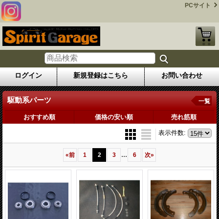
PCサイト
ログイン
新規登録はこちら
お問い合わせ
駆動系パーツ
一覧
おすすめ順
価格の安い順
売れ筋順
表示件数
:
...
«
前
1
2
3
6
次
»