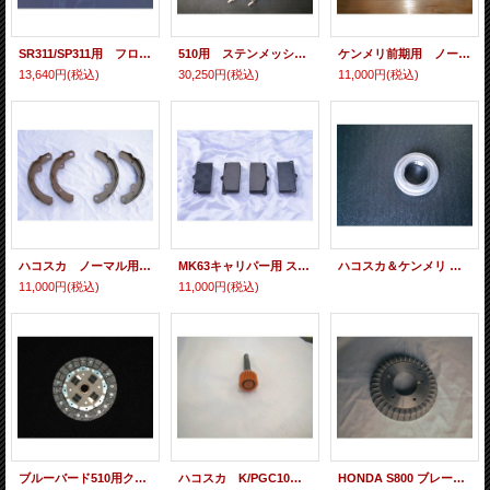
SR311/SP311用 フロントハブベアリング セット
510用 ステンメッシュブレーキホース
ケンメリ前期用 ノーマル用 リアブレーキシュー
13,640円
(税込)
30,250円
(税込)
11,000円
(税込)
ハコスカ ノーマル用 リアブレーキシュー
MK63キャリパー用 ストリートパッドSet
ハコスカ＆ケンメリ ＆S30Z レリーズベアリング
11,000円
(税込)
11,000円
(税込)
ブルーバード510用クラッチディスク
ハコスカ K/PGC10＆フェアレディ 432Z用のメーターピニオンギヤー
HONDA S800 ブレーキドラム