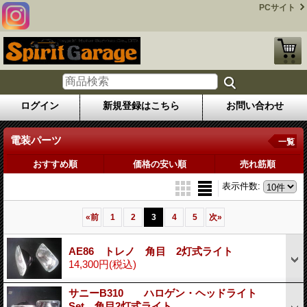
PCサイト
ログイン
新規登録はこちら
お問い合わせ
電装パーツ
一覧
おすすめ順
価格の安い順
売れ筋順
表示件数
:
«
前
1
2
3
4
5
次
»
AE86 トレノ 角目 2灯式ライト
14,300円
(税込)
サニーB310 ハロゲン・ヘッドライト
Set 角目2灯式ライト