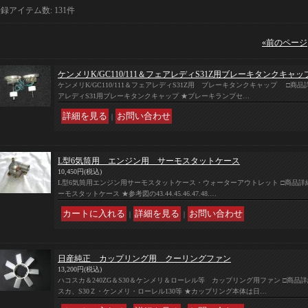
登録アイテム数
:
131件
«
前のページ
ケンメリK/GC110/111＆フェアレディS31Z用ブレーキタンクキャ
ケンメリK/GC110/111＆フェアレディS31Z用 ブレーキタンクキャップ □
アレディS31用ブレーキタンクキャップ ★ブレーキランプセ…
｜
L型6気筒用 エンジン用 サーモスタットケース
10,450円
(税込)
L型6気筒用エンジン用サーモスタットケース・ウォーターアウトレット □商品詳細 
ーモスタットケース ★参考図の43.44.45.46.47.48.…
｜
｜
日産純正 カップリング用 クーリングファン
13,200円
(税込)
ハコスカ＆240ZG＆S30＆ケンメリ＆ローレル等 カップリング用ファン □商品
スカ、S30Ｚ・ケンメリ・ローレル130等 ★カップリング本体は日…