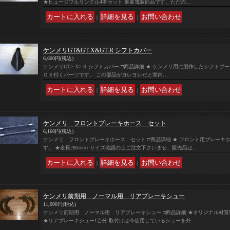
★ヒュージブルリンクル4本セット 重要電装部品です、ただの…
｜
｜
ケンメリGT&GT-X&GT-R シフトカバー
6,600円
(税込)
ケンメリGT>-X>-R シフトカバー □商品詳細 ★ ケンメリ用に製作したシフト
ＯＸ付くパーツです。 この部品がヨレヨレだと室内…
｜
｜
ケンメリ フロントブレーキホース セット
6,160円
(税込)
ケンメリ フロントブレーキホース セット □商品詳細 ★ フロント用ブレーキホ
す。 ★全長280ｍｍ サイズ確認の上ご注文下さいませ、販売品は…
｜
｜
ケンメリ前期用 ノーマル用 リアブレーキシュー
11,000円
(税込)
ケンメリ前期用 ノーマル用 リアブレーキシュー □商品詳細 ★オリジナル材質
★リアブレーキシュー1台分 取付けは今使用しているシューを外…