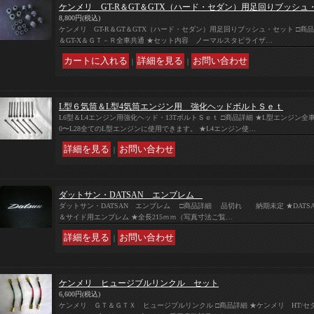
ケンメリ GT-R＆GT＆GTX（ハード・セダン）用足回りブッシュ
8,800円
(税込)
ケンメリ GT-R＆GT＆GTX（ハード・セダン）用足回りブッシュ・セット □商品詳
＆GT-X＆ＧＴ－Ｒ全車共通 ★セット内容 ノーマルスタビライザ…
｜
｜
L型６気筒＆L型4気筒エンジン用 強化ヘッドボルトＳｅｔ
L6型＆L4エンジン用強化ヘッド・13TボルトＳｅｔ □商品詳細 ★L型エンジン全
0〜L28全てのL型エンジンに使用できます。 ★L4エンジン使…
｜
ダットサン・DATSAN エンブレム
ダットサン・DATSAN エンブレム □商品詳細 品切れ 納期未定 ★DATS
＆サイド用エンブレム ★全長215ｍｍ（写真寸法ご覧…
｜
ケンメリ ヒュージブルリンクル セット
6,600円
(税込)
ケンメリ ＧＴ＆ＧＴＸ ヒュージブルリンクル □商品詳細 ★ケンメリ HT/セダ