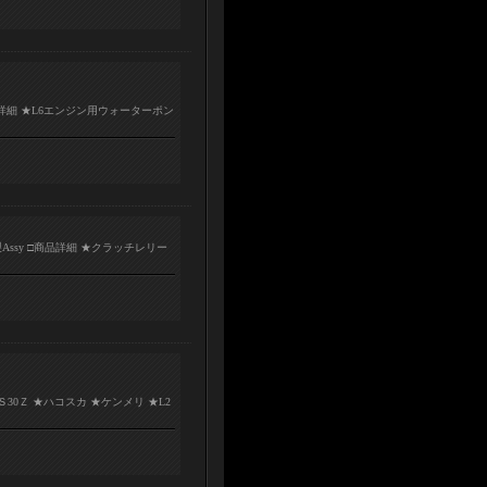
詳細 ★L6エンジン用ウォーターポン
Assy □商品詳細 ★クラッチレリー
30Ｚ ★ハコスカ ★ケンメリ ★L2