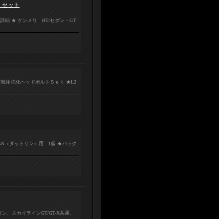
・セット
細 ★ ケンメリ HT/セダン・GT
車種用強化ヘッドボルトＳｅｔ ★L2
AN（ダットサン）用 1個 ★バック
ン、スカイラインGT/GT-X共通、