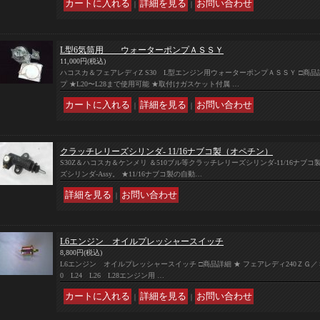
｜
｜
L型6気筒用 ウォーターポンプＡＳＳＹ
11,000円
(税込)
ハコスカ＆フェアレディZ S30 L型エンジン用ウォーターポンプＡＳＳＹ □商品
プ ★L20〜L28まで使用可能 ★取付けガスケット付属 …
｜
｜
クラッチレリーズシリンダ- 11/16ナブコ製（オペチン）
S30Z＆ハコスカ＆ケンメリ ＆510ブル等クラッチレリーズシリンダ-11/16ナブコ製
ズシリンダ-Assy。 ★11/16ナブコ製の自動…
｜
L6エンジン オイルプレッシャースイッチ
8,800円
(税込)
L6エンジン オイルプレッシャースイッチ □商品詳細 ★ フェアレディ240ＺＧ／Ｓ
0 L24 L26 L28エンジン用 …
｜
｜