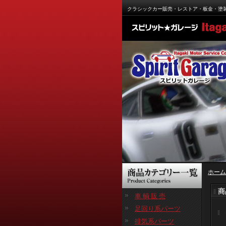
クラシックカー販売・レストア・板金・塗
ホーム
商
車 輌 販 売
足回り系パーツ
排気系パーツ