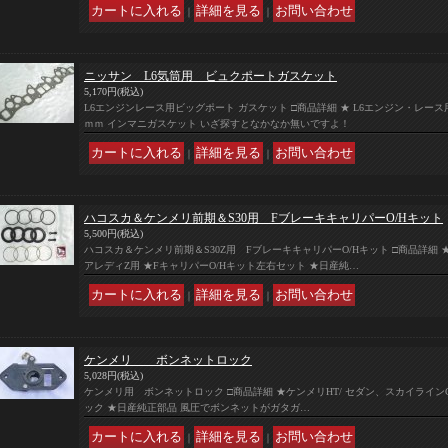
｜
｜
ニッサン L6気筒用 ビュクポートガスケット
5,170円
(税込)
L6エンジンレース用ビッグポート ガスケット □商品詳細 ★ L6エンジン・レース
ｍｍ インマニガスケット いざ探すとなかなか無いですよ！
｜
｜
ハコスカ＆ケンメリ前期＆S30用 FブレーキキャリパーO/Hキット
5,500円
(税込)
ハコスカ＆ケンメリ前期＆S30Z用 FブレーキキャリパーO/Hキット □商品詳細 
アレディZ用 ★FキャリパーO/Hキット左右セット ★日産純…
｜
｜
ケンメリ ボンネットロック
5,028円
(税込)
ケンメリ用 ボンネットロック □商品詳細 ★ケンメリHT/ セダン、スカイラインGT
ック ★日産純正部品 風圧でボンネットがガタガ…
｜
｜