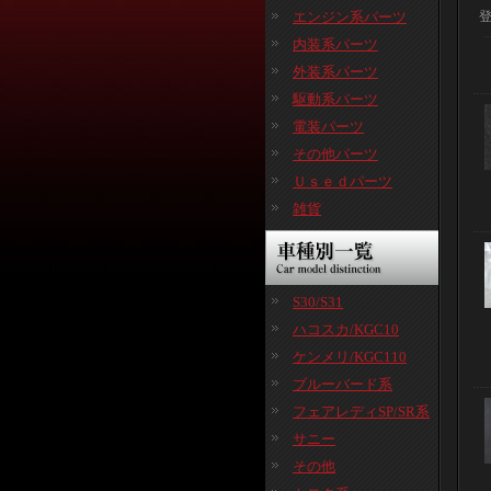
エンジン系パーツ
内装系パーツ
外装系パーツ
駆動系パーツ
電装パーツ
その他パーツ
Ｕｓｅｄパーツ
雑貨
S30/S31
ハコスカ/KGC10
ケンメリ/KGC110
ブルーバード系
フェアレディSP/SR系
サニー
その他