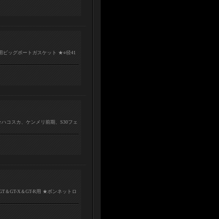
用ビッグポートガスケット ★○径41
★ハコスカ、ケンメリ前期、S30フェ
＆GT-X＆GT-R用 ★ボンネットロ