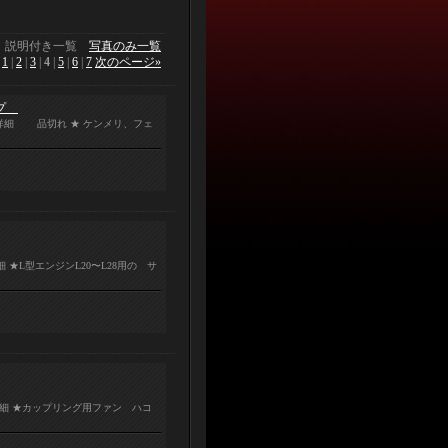
説明付き一覧
写真のみ一覧
1
|
2
|
3
|
4
|
5
|
6
|
7
次のページ
»
ップ
商品詳細 品切れ ★ ケンメリ、フェ
★L型エンジンL20〜L28用の サ
詳細 ★カップリング用ファン ハコ