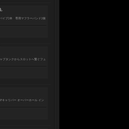
ト
パイプ2本 専用マフラーバンド2個
★キャブタンクからスロットへ繋ぐフュ
用4Pキャリパー オーバーホール イン