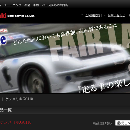
装・チューニング・整備・車検・パーツ販売の専門店
ご利用案内
｜
お問い合わせ
｜
ケンメリ/KGC110
品一覧
ケンメリ/KGC110
商品並び替え
: