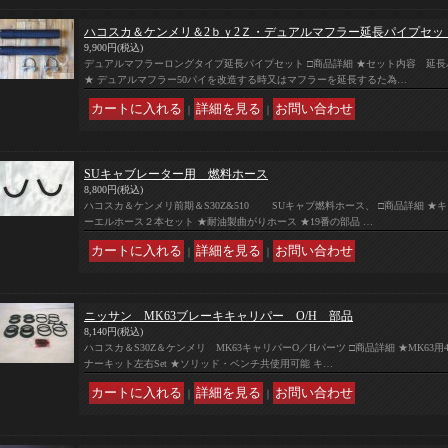
ハコスカ＆ケンメリ＆2ｂｙ2Ｚ・デュアルマフラー延長パイプセッ
9,900円
(税込)
デュアルマフラーロングタイプ延長パイプセット □商品詳細 ★セット内容 延長
★ デュアルマフラー50パイを改造する時又はマフラーを延長するた為…
｜
｜
SUキャブレーター用 燃料ホース
8,800円
(税込)
ハコスカ＆ケンメリ前期＆S30Z&510 SUキャブ燃料ホース、 □商品詳細 
ーエルホース２本セット ★耐油製曲がりホース ★19番の部品 …
｜
｜
ニッサン MK63ブレーキキャリパー O/H 部品
8,140円
(税込)
ハコスカ＆S30Z＆ケンメリ MK63キャリパーO／Hパーツ □商品詳細 ★MK63
ナーキット左右Set ★ソリッド・ベンチ共使用可能 キ…
｜
｜