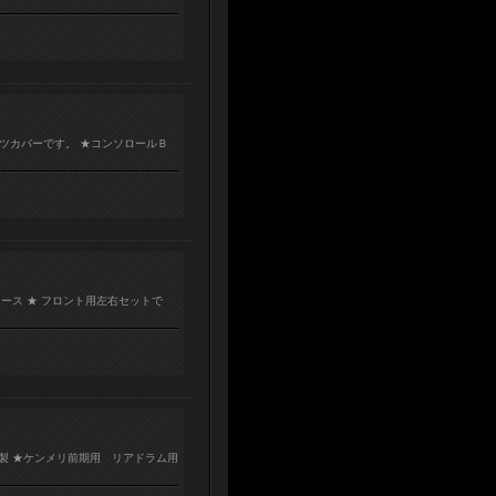
ブーツカバーです。 ★コンソロールＢ
ース ★ フロント用左右セットで
製 ★ケンメリ前期用 リアドラム用