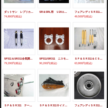
ダットサン レプリカ シート
SR＆SRL用 Ｕ20エンジン ピストンセット
フェアレディＳＲ311クラッチディスク＆カバーＳｅｔ
74,800円
(税込)
49,500円
(税込)
SP311＆SR311全長調整式＆減衰力ダイアル調整式リアショートショック
SP311/SR311 ニスモMK63キャリパー取り付け用ブラケット
ＳＰ＆ＳＲ311＆ＣＳＰ311 ショックアブソーバーＳｅｔ
79,200円
(税込)
90,200円
(税込)
63,800円
(税込)
ＳＰ＆ＳＲ311 テールランプ Ｓｅｔ
ＳＰ＆ＳＲ311サイドマーカーＡＳＳＹ
フェアレディＳＲ311用フライホイールクロモリ製