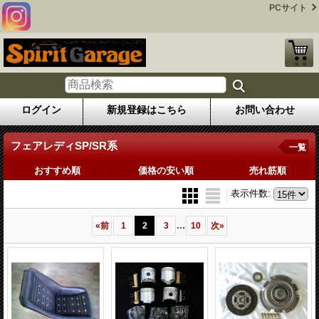
PCサイト
ログイン
新規登録はこちら
お問い合わせ
フェアレディSP/SR系
一覧
おすすめ順
価格の安い順
売れ筋順
表示件数
:
...
«
前
1
2
3
10
次
»