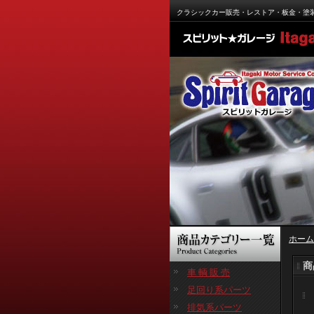
クラシックカー販売・レストア・板金・塗
ホーム
商
車 輌 販 売
足回り系パーツ
排気系パーツ