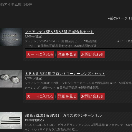
登録アイテム数
:
146件
«
前のページ
1
フェアレディSP＆SR＆SRL用 幌金具セット
9,900円
(税込)
フェアレディSP＆SR＆SRL用 幌金具セット □商品詳細 ★SP.SR系全
トです。 ★日産純正部品 取付けはSP/SR年式問わず装…
｜
｜
ＳＰ＆ＳＲ311用 フロントマーカーレンズ・セット
7,700円
(税込)
フェアレディSR311/SP用 フロントマーカーレンズ □商品詳細 ★SP、SR系全
カーレンズ 2個セット ★日産純正部品 ★製造廃止部品 …
｜
｜
SR & SRL311 & SP311 ガラス窓ランチャンネル
19,800円
(税込)
SR & SRL311 & SP311 ガラス窓ランチャンネル □商品詳細 ★フェアレディSR/S
ャンネル（サイドガラス左右のガタ取…