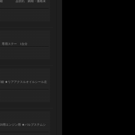
 □商品詳細 品切れ 納期・価格未
4製 専用ステー 1台分
品詳細 ★リアアクスルオイルシール左
U20用エンジン用 ★バルブステムシ