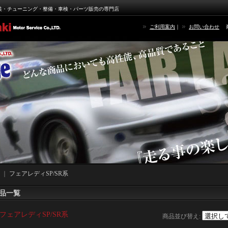
装・チューニング・整備・車検・パーツ販売の専門店
ご利用案内
｜
お問い合わせ
｜
フェアレディSP/SR系
品一覧
フェアレディSP/SR系
商品並び替え
: