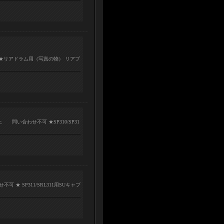
 ★リアドラム用（写真の物） リアブ
問い合わせ不可 ★SP310/SP31
 ★ SP311/SRL311用SUキャブ