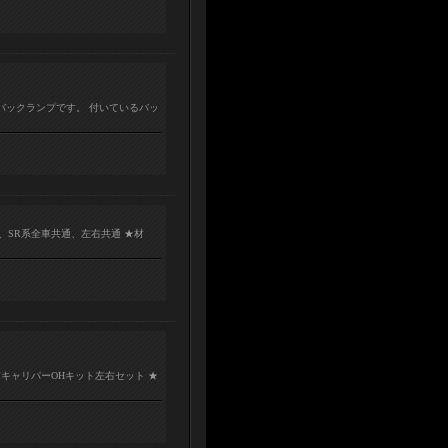
適なバックランプです。 付いているバッ
系、SR系全車共通、左右共通 ★材
用 FキャリパーOHキット左右セット ★