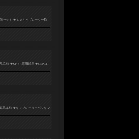
2個セット ★ＳＵキャブレーター取
細 ★SP/SR専用部品 ★CSP311/
□商品詳細 ★キャブレーターパッキン