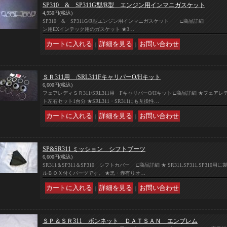
SP310 & SP311G型/R型 エンジン用インマニガスケット
4,950円
(税込)
SP310 & SP311G/R型エンジン用インマニガスケット □商品詳細 ★SP3
ン用EXインテック用のガスケット ★3…
｜
｜
ＳＲ311用 /SRL311FキャリパーO/Hキット
6,600円
(税込)
フェアレディＳＲ311/SRL311用 FキャリパーO/Hキット □商品詳細 ★フェア
ト左右セット1台分 ★SRL311・SR311にも互換性…
｜
｜
SP&SR311 ミッション シフトブーツ
6,600円
(税込)
SR311＆SP311＆SP310 シフトカバー □商品詳細 ★ SR311.SP311.SP3
ルＢＯＸ付くパーツです。 ★黒・赤有りオ…
｜
｜
ＳＰ＆ＳＲ311 ボンネット ＤＡＴＳＡＮ エンブレム