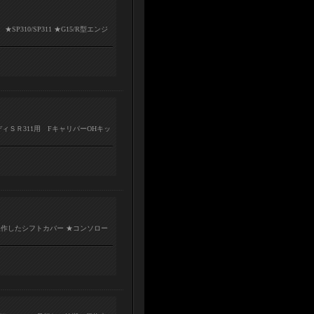
10/SP311 ★G15/R型エンジ
レディＳＲ311用 FキャリパーOHキッ
10用に製作したシフトカバー ★コンソロー