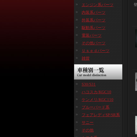
エンジン系パーツ
内装系パーツ
外装系パーツ
駆動系パーツ
電装パーツ
その他パーツ
Ｕｓｅｄパーツ
雑貨
S30/S31
ハコスカ/KGC10
ケンメリ/KGC110
ブルーバード系
フェアレディSP/SR系
サニー
その他