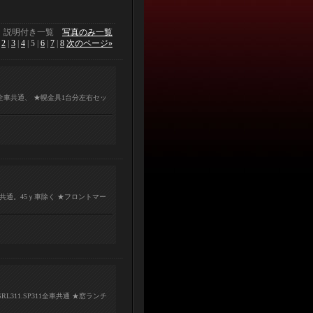
説明付き一覧
写真のみ一覧
|
2
|
3
|
4
|
5
|
6
|
7
|
8
次のページ
»
車共通、 ★幌金具1台分左右セッ
車共通。45ｙ車除く ★フロントマー
RL311.SP311全車共通 ★窓ランチ