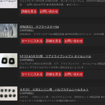
フェェアレディSP＆SR.＆SRL311用 ボンネットエンブレム DATSUN
定 お問い合わせ不可 ★SR系全車共通、 ★ボンネッ…
｜
SP&SR311 マフラーステーSet
8,800円
(税込)
SP&SR311 マフラーステーSet ■商品詳細 ★SP&SR用のステンレス SUS30
｜
｜
SＰ311＆SＲ311用 リアドライブシャフト オイルシール
6,050円
(税込)
フェアレディSR311＆SP311用 リア ドライブシャフト オイルシール □商
右Ｓｅｔ デフオイルがブレーキ方向へ流れ込まないようにす…
｜
｜
ＳＲ311 Ｕ20エンジン用 バルブステムシールＳｅｔ
6,160円
(税込)
ＳＲ311 U20エンジン用 バルブステムシール /IN/EX/セット □商品詳細 ★
ールインティク分4個エキゾースト分4個計8個のSetで…