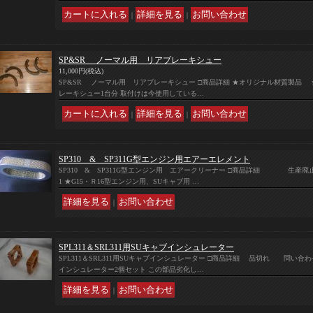
｜
｜
SP&SR ノーマル用 リアブレーキシュー
11,000円
(税込)
SP&SR ノーマル用 リアブレーキシュー □商品詳細 ★オリジナル材質製品
レーキシュー1台分 取付けは今使用している…
｜
｜
SP310 & SP311G型エンジン用エアーエレメント
SP310 & SP311G型エンジン用 エアークリーナー □商品詳細 生産廃止 
1 ★G15・Ｒ16型エンジン用、SUキャブ用 …
｜
SPL311＆SRL311用SUキャブインシュレーター
SPL311＆SRL311用SUキャブインシュレーター □商品詳細 品切れ 問い合わせ不可
インシュレーター2個セット この部品劣化し…
｜