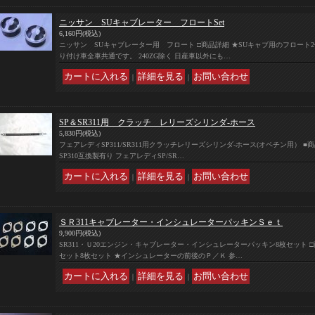
ニッサン SUキャブレーター フロートSet
6,160円
(税込)
ニッサン SUキャブレーター用 フロート □商品詳細 ★SUキャブ用のフロート
り付け車全車共通です。 240ZG除く 日産車以外にも…
｜
｜
SP＆SR311用 クラッチ レリーズシリンダ-ホース
5,830円
(税込)
フェアレディSP311/SR311用クラッチレリーズシリンダ-ホース(オペチン用） ■商品詳
SP310互換製有り フェアレディSP/SR…
｜
｜
ＳＲ311キャブレーター・インシュレーターパッキンＳｅｔ
9,900円
(税込)
SR311・Ｕ20エンジン・キャブレーター・インシュレーターパッキン8枚セット 
セット8枚セット ★インシュレーターの前後のＰ／Ｋ 参…
｜
｜