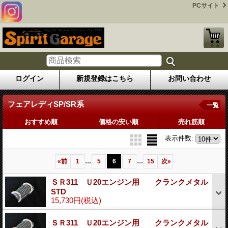
PCサイト
ログイン
新規登録はこちら
お問い合わせ
フェアレディSP/SR系
一覧
おすすめ順
価格の安い順
売れ筋順
表示件数
:
...
...
«
前
1
5
6
7
15
次
»
ＳＲ311 Ｕ20エンジン用 クランクメタル
STD
15,730円
(税込)
ＳＲ311 Ｕ20エンジン用 クランクメタル